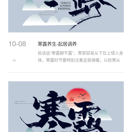
10-08
寒露养生-起居调养
俗话说“寒露脚不露”，寒邪容易从下往上侵入身
体，寒露时节要特别注重足部保暖，以防寒从

足生，尽量少穿凉鞋和露脚踝的裤子